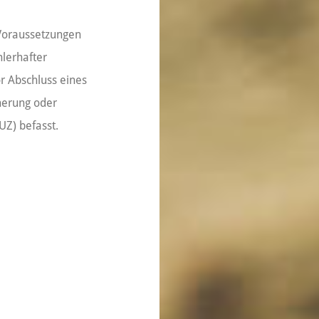
 Voraussetzungen
hlerhafter
r Abschluss eines
cherung oder
UZ) befasst.