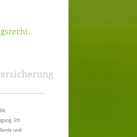
versicherung
die
ügung. Ich
-Rente und